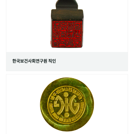
+1
성과 50선
숫자로 보는 50년
50
주년 광장
세계와 함께 한 KIHASA
VR 역사관
한국보건사회연구원 직인