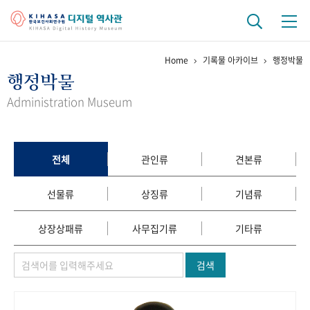
Home
기록물 아카이브
행정박물
기관 역사
행정박물
걸어온 길
기관 변천사
역대 기관장
연구원 사람들
Administration Museum
연구 역사
정책과 연구
키워드로 보는 연구 역사
연구자들
전체
관인류
견본류
간행물 변천사
선물류
상징류
기념류
기록물 아카이브
상장상패류
사무집기류
기타류
사진 아카이브
문서 기록물
행정박물
영상 기록물
검색
+1
50
주년 기념