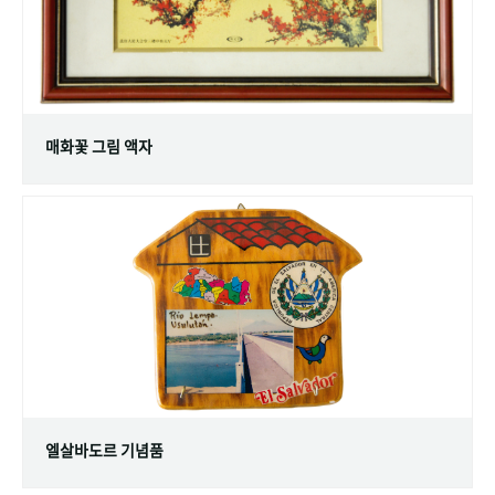
매화꽃 그림 액자
엘살바도르 기념품