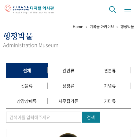
Home
기록물 아카이브
행정박물
기관 역사
행정박물
걸어온 길
기관 변천사
역대 기관장
연구원 사람들
Administration Museum
연구 역사
정책과 연구
키워드로 보는 연구 역사
연구자들
전체
관인류
견본류
간행물 변천사
선물류
상징류
기념류
기록물 아카이브
상장상패류
사무집기류
기타류
사진 아카이브
문서 기록물
행정박물
영상 기록물
검색
+1
50
주년 기념