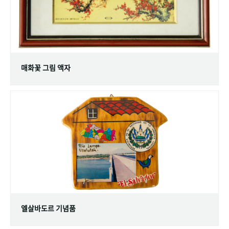
매화꽃 그림 액자
엘살바도르 기념품