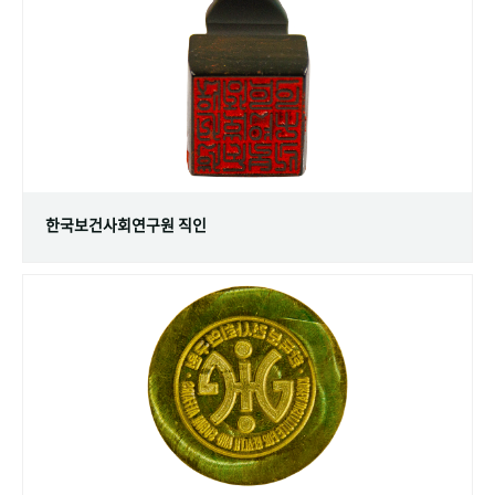
+1
성과 50선
숫자로 보는 50년
50
주년 광장
세계와 함께 한 KIHASA
VR 역사관
한국보건사회연구원 직인