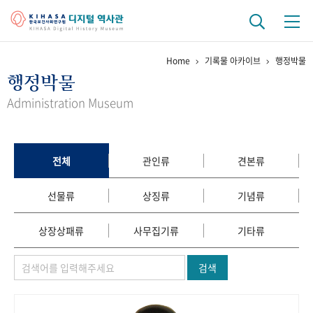
Home
기록물 아카이브
행정박물
기관 역사
행정박물
걸어온 길
기관 변천사
역대 기관장
연구원 사람들
Administration Museum
연구 역사
정책과 연구
키워드로 보는 연구 역사
연구자들
전체
관인류
견본류
간행물 변천사
선물류
상징류
기념류
기록물 아카이브
상장상패류
사무집기류
기타류
사진 아카이브
문서 기록물
행정박물
영상 기록물
검색
+1
50
주년 기념