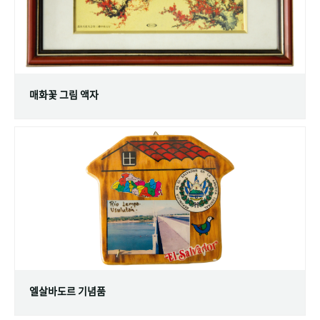
매화꽃 그림 액자
엘살바도르 기념품