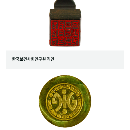
+1
성과 50선
숫자로 보는 50년
50
주년 광장
세계와 함께 한 KIHASA
VR 역사관
한국보건사회연구원 직인