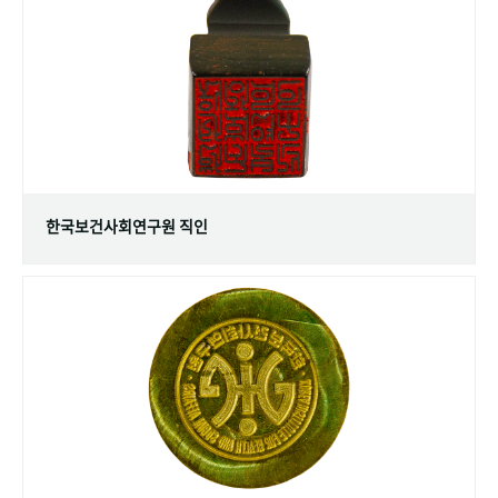
+1
성과 50선
숫자로 보는 50년
50
주년 광장
세계와 함께 한 KIHASA
VR 역사관
한국보건사회연구원 직인