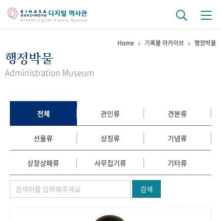
Home
기록물 아카이브
행정박물
기관 역사
행정박물
걸어온 길
기관 변천사
역대 기관장
연구원 사람들
Administration Museum
연구 역사
정책과 연구
키워드로 보는 연구 역사
연구자들
전체
관인류
견본류
간행물 변천사
선물류
상징류
기념류
기록물 아카이브
상장상패류
사무집기류
기타류
사진 아카이브
문서 기록물
행정박물
영상 기록물
검색
+1
50
주년 기념