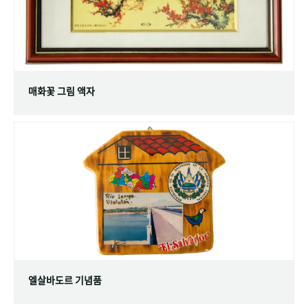
매화꽃 그림 액자
엘살바도르 기념품