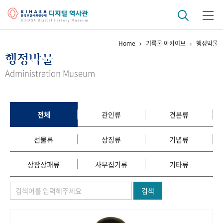
Home
기록물 아카이브
행정박물
기관 역사
행정박물
걸어온 길
기관 변천사
역대 기관장
연구원 사람들
Administration Museum
연구 역사
정책과 연구
키워드로 보는 연구 역사
연구자들
전체
관인류
견본류
간행물 변천사
선물류
상징류
기념류
기록물 아카이브
상장상패류
사무집기류
기타류
사진 아카이브
문서 기록물
행정박물
영상 기록물
검색
+1
50
주년 기념