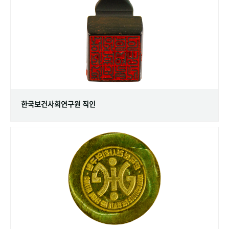
+1
성과 50선
숫자로 보는 50년
50
주년 광장
세계와 함께 한 KIHASA
VR 역사관
한국보건사회연구원 직인