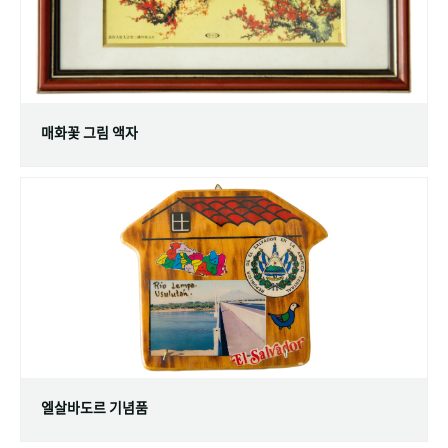
매화꽃 그림 액자
엘살바도르 기념품