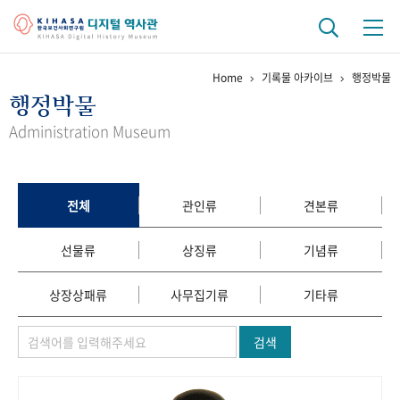
Home
기록물 아카이브
행정박물
기관 역사
행정박물
걸어온 길
기관 변천사
역대 기관장
연구원 사람들
Administration Museum
연구 역사
정책과 연구
키워드로 보는 연구 역사
연구자들
전체
관인류
견본류
간행물 변천사
선물류
상징류
기념류
기록물 아카이브
상장상패류
사무집기류
기타류
사진 아카이브
문서 기록물
행정박물
영상 기록물
검색
+1
50
주년 기념