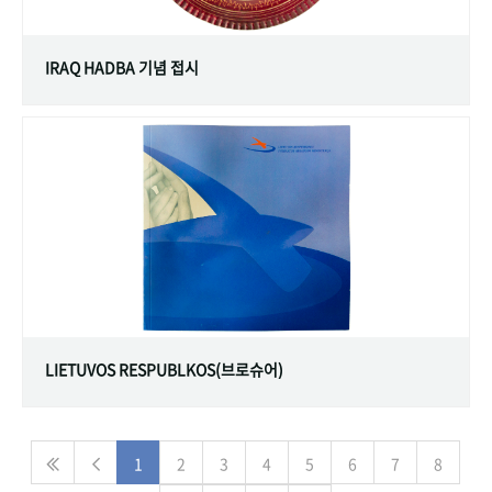
IRAQ HADBA 기념 접시
LIETUVOS RESPUBLKOS(브로슈어)
1
2
3
4
5
6
7
8