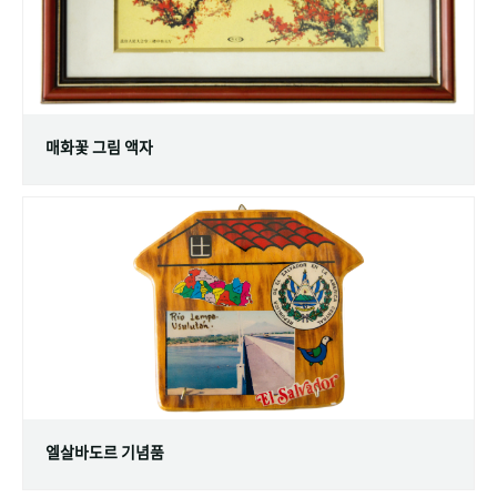
매화꽃 그림 액자
엘살바도르 기념품