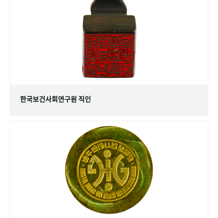
+1
성과 50선
숫자로 보는 50년
50
주년 광장
세계와 함께 한 KIHASA
VR 역사관
한국보건사회연구원 직인