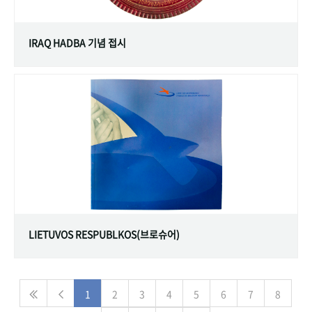
IRAQ HADBA 기념 접시
LIETUVOS RESPUBLKOS(브로슈어)
1
2
3
4
5
6
7
8