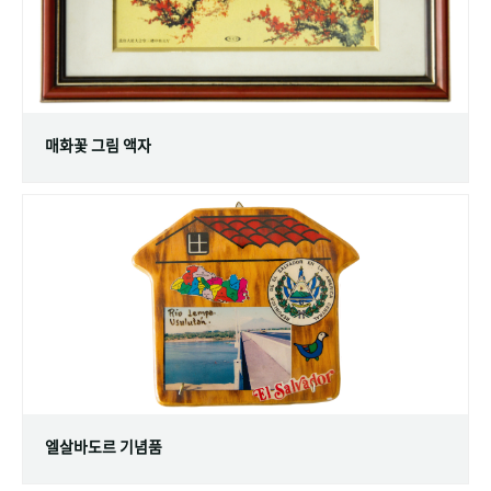
매화꽃 그림 액자
엘살바도르 기념품