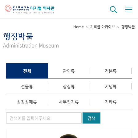
Home
기록물 아카이브
행정박물
기관 역사
행정박물
걸어온 길
기관 변천사
역대 기관장
연구원 사람들
Administration Museum
연구 역사
정책과 연구
키워드로 보는 연구 역사
연구자들
전체
관인류
견본류
간행물 변천사
선물류
상징류
기념류
기록물 아카이브
상장상패류
사무집기류
기타류
사진 아카이브
문서 기록물
행정박물
영상 기록물
검색
+1
50
주년 기념