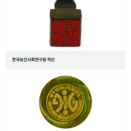
+1
성과 50선
숫자로 보는 50년
50
주년 광장
세계와 함께 한 KIHASA
VR 역사관
한국보건사회연구원 직인