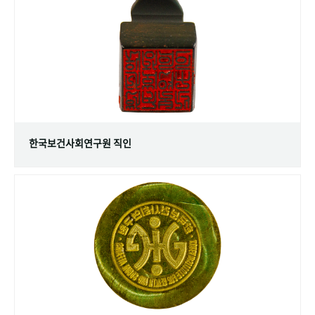
+1
성과 50선
숫자로 보는 50년
50
주년 광장
세계와 함께 한 KIHASA
VR 역사관
한국보건사회연구원 직인