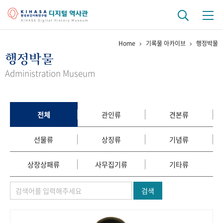
Home
기록물 아카이브
행정박물
기관 역사
행정박물
걸어온 길
기관 변천사
역대 기관장
연구원 사람들
Administration Museum
연구 역사
정책과 연구
키워드로 보는 연구 역사
연구자들
전체
관인류
견본류
간행물 변천사
선물류
상징류
기념류
기록물 아카이브
상장상패류
사무집기류
기타류
사진 아카이브
문서 기록물
행정박물
영상 기록물
검색
+1
50
주년 기념