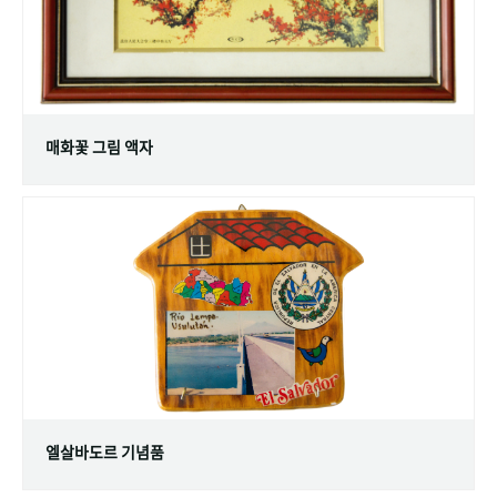
매화꽃 그림 액자
엘살바도르 기념품