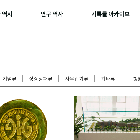
 역사
연구 역사
기록물 아카이브
온 길
정책과 연구
사진 아카이브
 변천사
키워드로 보는 연구 역사
문서 기록물
 기관장
연구자들
행정박물
 사람들
간행물 변천사
영상 기록물
기념류
상장상패류
사무집기류
기타류