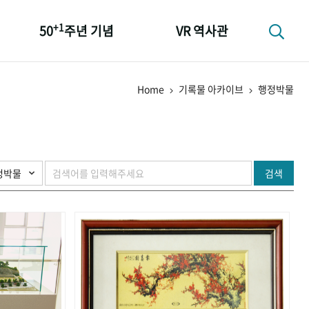
+1
50
주년 기념
VR 역사관
성과 50선
Home
기록물 아카이브
행정박물
숫자로 보는 50년
+1
50
주년 광장
세계와 함께 한 KIHASA
검색