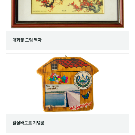
매화꽃 그림 액자
엘살바도르 기념품