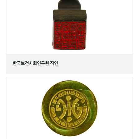
+1
성과 50선
숫자로 보는 50년
50
주년 광장
세계와 함께 한 KIHASA
VR 역사관
한국보건사회연구원 직인