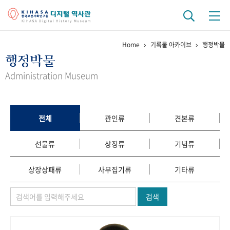
Home
기록물 아카이브
행정박물
기관 역사
행정박물
걸어온 길
기관 변천사
역대 기관장
연구원 사람들
Administration Museum
연구 역사
정책과 연구
키워드로 보는 연구 역사
연구자들
전체
관인류
견본류
간행물 변천사
선물류
상징류
기념류
기록물 아카이브
상장상패류
사무집기류
기타류
사진 아카이브
문서 기록물
행정박물
영상 기록물
검색
+1
50
주년 기념