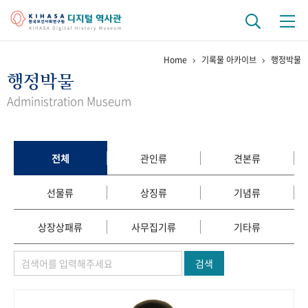
Home
기록물 아카이브
행정박물
기관 역사
행정박물
걸어온 길
기관 변천사
역대 기관장
연구원 사람들
Administration Museum
연구 역사
정책과 연구
키워드로 보는 연구 역사
연구자들
전체
관인류
견본류
간행물 변천사
선물류
상징류
기념류
기록물 아카이브
상장상패류
사무집기류
기타류
사진 아카이브
문서 기록물
행정박물
영상 기록물
검색
+1
50
주년 기념