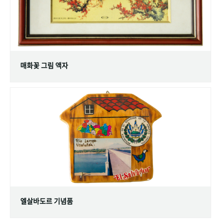
매화꽃 그림 액자
엘살바도르 기념품