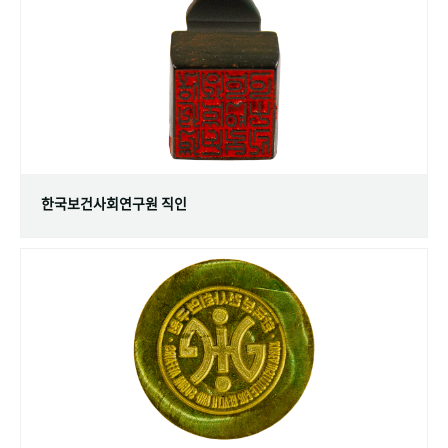
+1
성과 50선
숫자로 보는 50년
50
주년 광장
세계와 함께 한 KIHASA
VR 역사관
한국보건사회연구원 직인