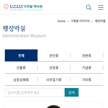
Home
기록물 아카이브
행정박물
기관 역사
행정박물
걸어온 길
기관 변천사
역대 기관장
연구원 사람들
Administration Museum
연구 역사
정책과 연구
키워드로 보는 연구 역사
연구자들
전체
관인류
견본류
간행물 변천사
선물류
상징류
기념류
기록물 아카이브
상장상패류
사무집기류
기타류
사진 아카이브
문서 기록물
행정박물
영상 기록물
검색
+1
50
주년 기념