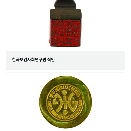
+1
성과 50선
숫자로 보는 50년
50
주년 광장
세계와 함께 한 KIHASA
VR 역사관
한국보건사회연구원 직인