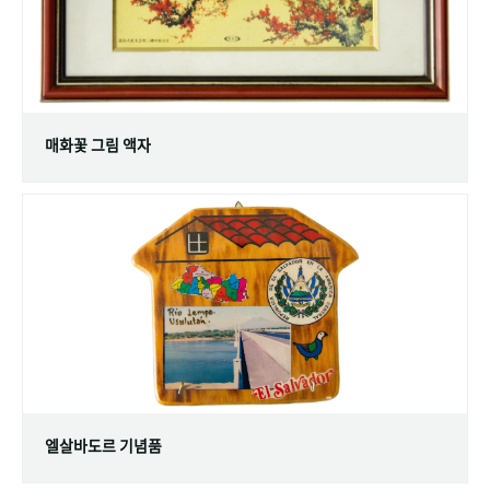
매화꽃 그림 액자
엘살바도르 기념품