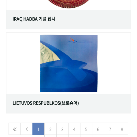
IRAQ HADBA 기념 접시
LIETUVOS RESPUBLKOS(브로슈어)
1
2
3
4
5
6
7
8