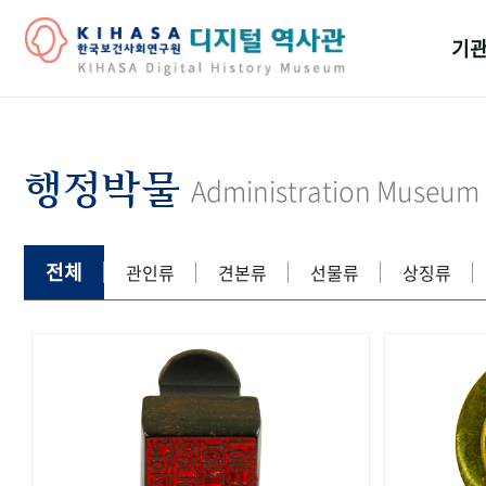
기관
걸어
기관
행정박물
Administration Museum
역대
연구원
전체
관인류
견본류
선물류
상징류