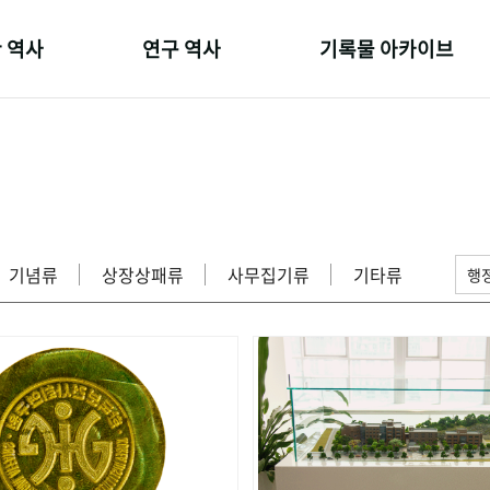
 역사
연구 역사
기록물 아카이브
온 길
정책과 연구
사진 아카이브
 변천사
키워드로 보는 연구 역사
문서 기록물
 기관장
연구자들
행정박물
 사람들
간행물 변천사
영상 기록물
기념류
상장상패류
사무집기류
기타류