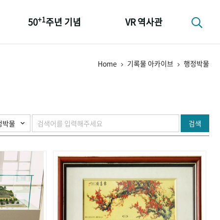
+1
50
주년 기념
VR 역사관
성과 50선
Home
기록물 아카이브
행정박물
숫자로 보는 50년
+1
50
주년 광장
세계와 함께 한 KIHASA
검색