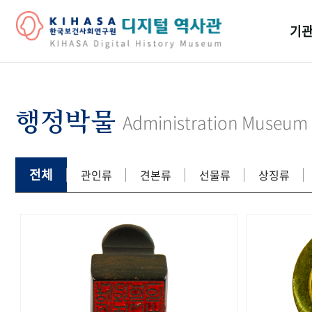
기관
걸어
기관
행정박물
Administration Museum
역대
연구원
전체
관인류
견본류
선물류
상징류