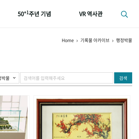
+1
50
주년 기념
VR 역사관
성과 50선
Home
기록물 아카이브
행정박물
숫자로 보는 50년
+1
50
주년 광장
세계와 함께 한 KIHASA
검색