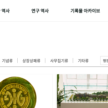
 역사
연구 역사
기록물 아카이브
온 길
정책과 연구
사진 아카이브
 변천사
키워드로 보는 연구 역사
문서 기록물
 기관장
연구자들
행정박물
 사람들
간행물 변천사
영상 기록물
기념류
상장상패류
사무집기류
기타류