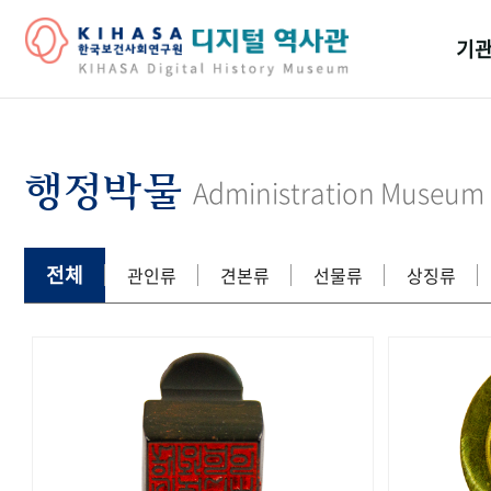
기관
걸어
기관
행정박물
Administration Museum
역대
연구원
전체
관인류
견본류
선물류
상징류