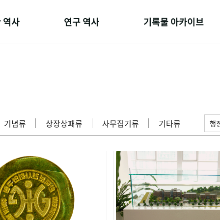
 역사
연구 역사
기록물 아카이브
온 길
정책과 연구
사진 아카이브
 변천사
키워드로 보는 연구 역사
문서 기록물
 기관장
연구자들
행정박물
 사람들
간행물 변천사
영상 기록물
기념류
상장상패류
사무집기류
기타류