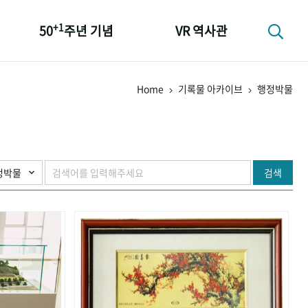
+1
50
주년 기념
VR 역사관
성과 50선
Home
기록물 아카이브
행정박물
숫자로 보는 50년
+1
50
주년 광장
세계와 함께 한 KIHASA
검색