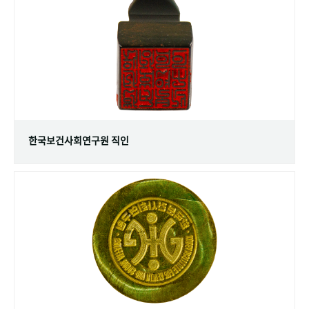
+1
성과 50선
숫자로 보는 50년
50
주년 광장
세계와 함께 한 KIHASA
VR 역사관
한국보건사회연구원 직인