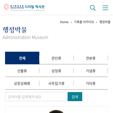
Home
기록물 아카이브
행정박물
기관 역사
행정박물
걸어온 길
기관 변천사
역대 기관장
연구원 사람들
Administration Museum
연구 역사
정책과 연구
키워드로 보는 연구 역사
연구자들
전체
관인류
견본류
간행물 변천사
선물류
상징류
기념류
기록물 아카이브
상장상패류
사무집기류
기타류
사진 아카이브
문서 기록물
행정박물
영상 기록물
검색
+1
50
주년 기념