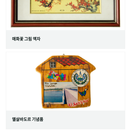
매화꽃 그림 액자
엘살바도르 기념품