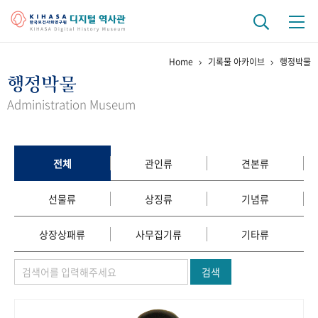
Home
기록물 아카이브
행정박물
기관 역사
행정박물
걸어온 길
기관 변천사
역대 기관장
연구원 사람들
Administration Museum
연구 역사
정책과 연구
키워드로 보는 연구 역사
연구자들
전체
관인류
견본류
간행물 변천사
선물류
상징류
기념류
기록물 아카이브
상장상패류
사무집기류
기타류
사진 아카이브
문서 기록물
행정박물
영상 기록물
검색
+1
50
주년 기념