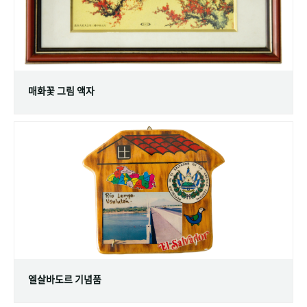
매화꽃 그림 액자
엘살바도르 기념품