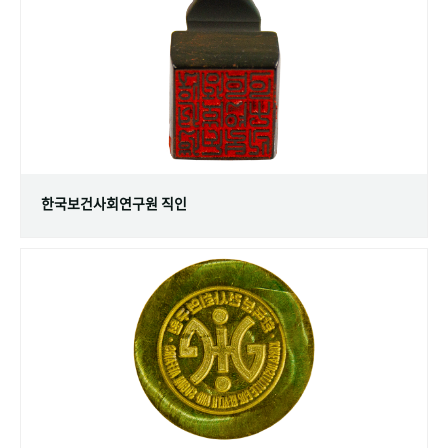
+1
성과 50선
숫자로 보는 50년
50
주년 광장
세계와 함께 한 KIHASA
VR 역사관
한국보건사회연구원 직인