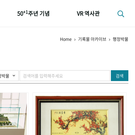
+1
50
주년 기념
VR 역사관
성과 50선
Home
기록물 아카이브
행정박물
숫자로 보는 50년
+1
50
주년 광장
세계와 함께 한 KIHASA
검색