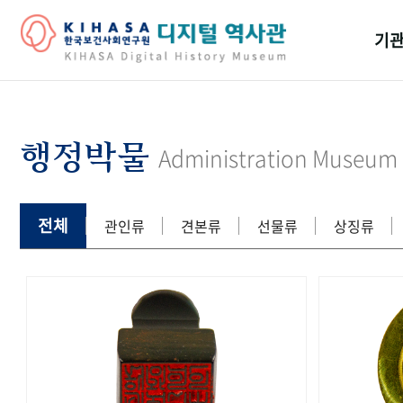
기관
걸어
기관
행정박물
Administration Museum
역대
연구원
전체
관인류
견본류
선물류
상징류