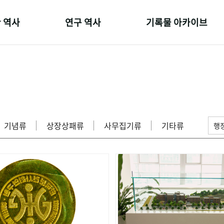
 역사
연구 역사
기록물 아카이브
온 길
정책과 연구
사진 아카이브
 변천사
키워드로 보는 연구 역사
문서 기록물
 기관장
연구자들
행정박물
 사람들
간행물 변천사
영상 기록물
기념류
상장상패류
사무집기류
기타류