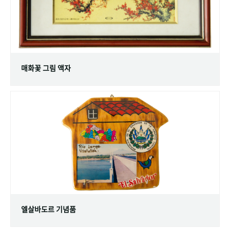
매화꽃 그림 액자
엘살바도르 기념품