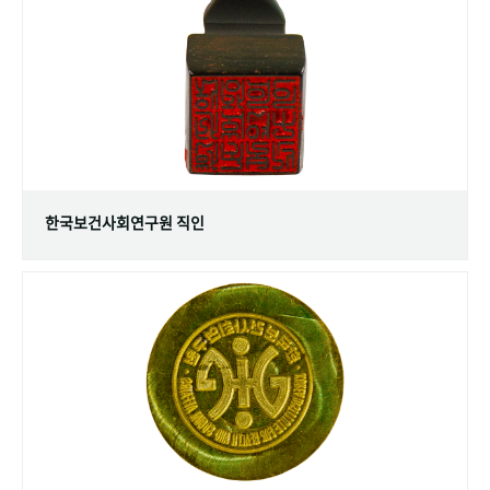
+1
성과 50선
숫자로 보는 50년
50
주년 광장
세계와 함께 한 KIHASA
VR 역사관
한국보건사회연구원 직인