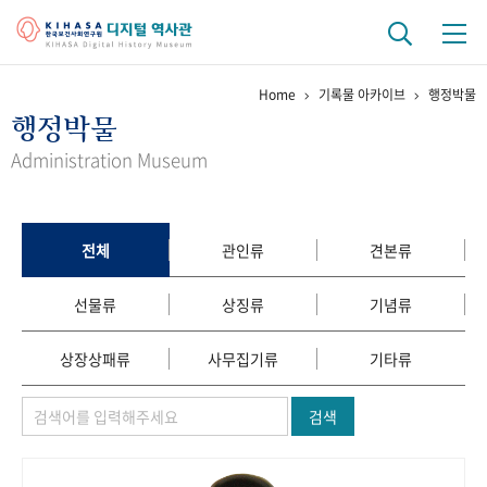
Home
기록물 아카이브
행정박물
기관 역사
행정박물
걸어온 길
기관 변천사
역대 기관장
연구원 사람들
Administration Museum
연구 역사
정책과 연구
키워드로 보는 연구 역사
연구자들
전체
관인류
견본류
간행물 변천사
선물류
상징류
기념류
기록물 아카이브
상장상패류
사무집기류
기타류
사진 아카이브
문서 기록물
행정박물
영상 기록물
검색
+1
50
주년 기념