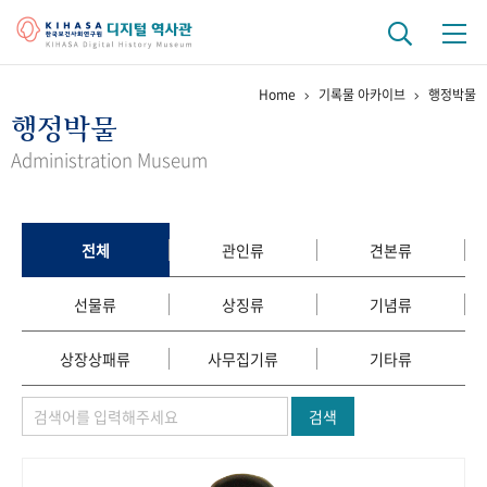
Home
기록물 아카이브
행정박물
기관 역사
행정박물
걸어온 길
기관 변천사
역대 기관장
연구원 사람들
Administration Museum
연구 역사
정책과 연구
키워드로 보는 연구 역사
연구자들
전체
관인류
견본류
간행물 변천사
선물류
상징류
기념류
기록물 아카이브
상장상패류
사무집기류
기타류
사진 아카이브
문서 기록물
행정박물
영상 기록물
검색
+1
50
주년 기념