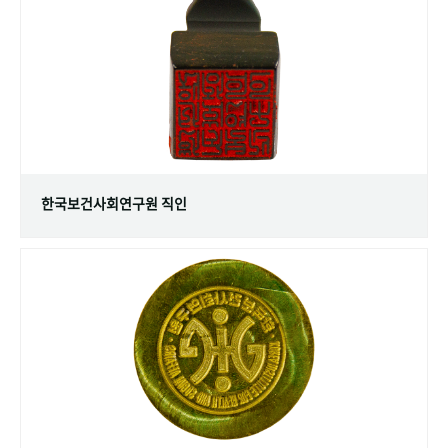
+1
성과 50선
숫자로 보는 50년
50
주년 광장
세계와 함께 한 KIHASA
VR 역사관
한국보건사회연구원 직인