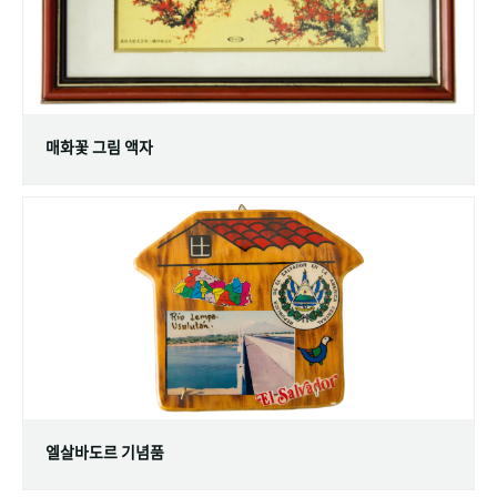
매화꽃 그림 액자
엘살바도르 기념품