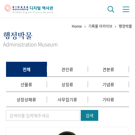
Home
기록물 아카이브
행정박물
기관 역사
행정박물
걸어온 길
기관 변천사
역대 기관장
연구원 사람들
Administration Museum
연구 역사
정책과 연구
키워드로 보는 연구 역사
연구자들
전체
관인류
견본류
간행물 변천사
선물류
상징류
기념류
기록물 아카이브
상장상패류
사무집기류
기타류
사진 아카이브
문서 기록물
행정박물
영상 기록물
검색
+1
50
주년 기념