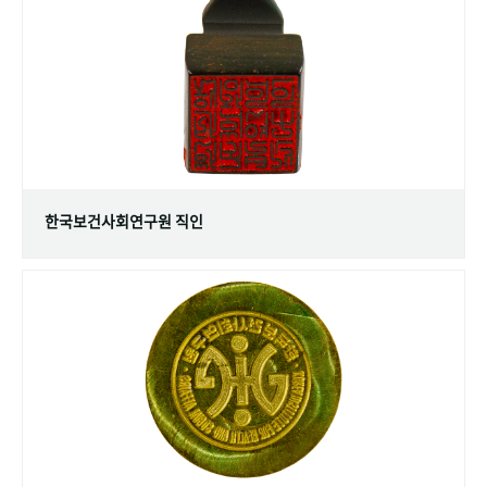
+1
성과 50선
숫자로 보는 50년
50
주년 광장
세계와 함께 한 KIHASA
VR 역사관
한국보건사회연구원 직인