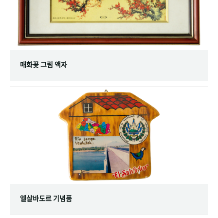
매화꽃 그림 액자
엘살바도르 기념품