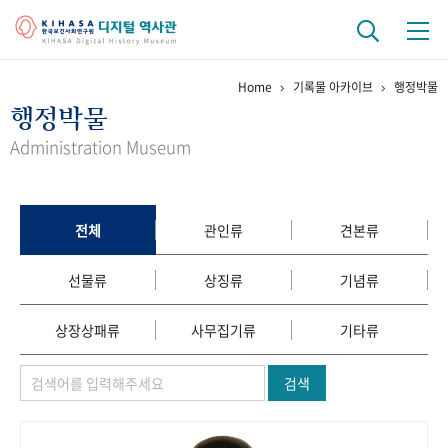
Home
기록물 아카이브
행정박물
기관 역사
행정박물
걸어온 길
기관 변천사
역대 기관장
연구원 사람들
Administration Museum
연구 역사
정책과 연구
키워드로 보는 연구 역사
연구자들
전체
관인류
견본류
간행물 변천사
선물류
상징류
기념류
기록물 아카이브
상장상패류
사무집기류
기타류
사진 아카이브
문서 기록물
행정박물
영상 기록물
검색
+1
50
주년 기념