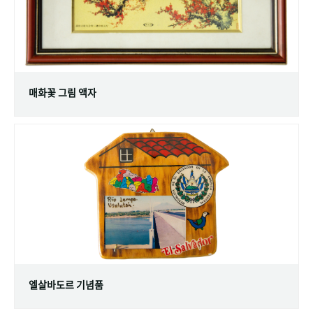
매화꽃 그림 액자
엘살바도르 기념품