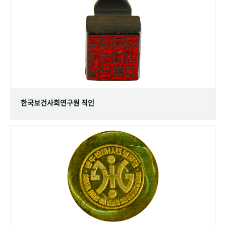
+1
성과 50선
숫자로 보는 50년
50
주년 광장
세계와 함께 한 KIHASA
VR 역사관
한국보건사회연구원 직인