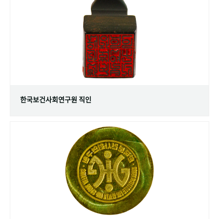
+1
성과 50선
숫자로 보는 50년
50
주년 광장
세계와 함께 한 KIHASA
VR 역사관
한국보건사회연구원 직인