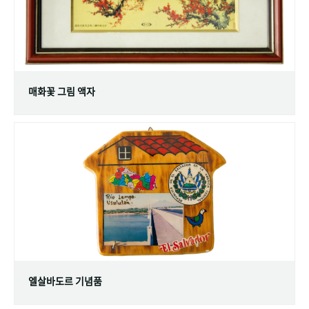
매화꽃 그림 액자
엘살바도르 기념품