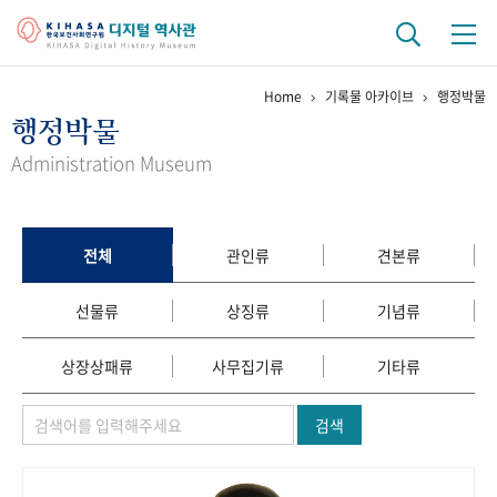
Home
기록물 아카이브
행정박물
기관 역사
행정박물
걸어온 길
기관 변천사
역대 기관장
연구원 사람들
Administration Museum
연구 역사
정책과 연구
키워드로 보는 연구 역사
연구자들
전체
관인류
견본류
간행물 변천사
선물류
상징류
기념류
기록물 아카이브
상장상패류
사무집기류
기타류
사진 아카이브
문서 기록물
행정박물
영상 기록물
검색
+1
50
주년 기념