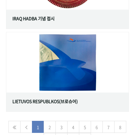
IRAQ HADBA 기념 접시
LIETUVOS RESPUBLKOS(브로슈어)
1
2
3
4
5
6
7
8