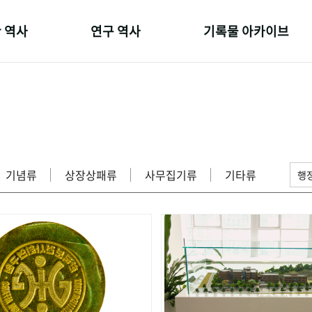
 역사
연구 역사
기록물 아카이브
온 길
정책과 연구
사진 아카이브
 변천사
키워드로 보는 연구 역사
문서 기록물
 기관장
연구자들
행정박물
 사람들
간행물 변천사
영상 기록물
기념류
상장상패류
사무집기류
기타류