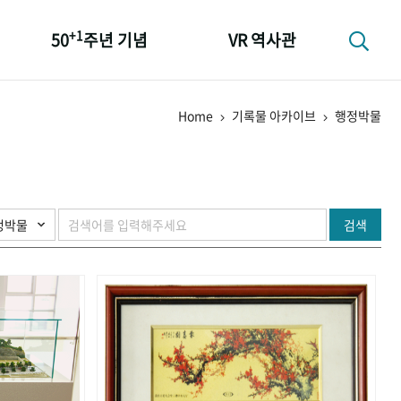
+1
50
주년 기념
VR 역사관
성과 50선
Home
기록물 아카이브
행정박물
숫자로 보는 50년
+1
50
주년 광장
세계와 함께 한 KIHASA
검색