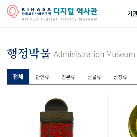
기관
걸어
기관
행정박물
Administration Museum
역대
연구원
전체
관인류
견본류
선물류
상징류