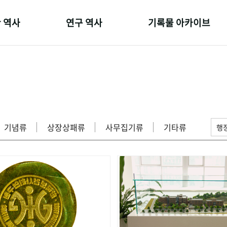
 역사
연구 역사
기록물 아카이브
온 길
정책과 연구
사진 아카이브
 변천사
키워드로 보는 연구 역사
문서 기록물
 기관장
연구자들
행정박물
 사람들
간행물 변천사
영상 기록물
기념류
상장상패류
사무집기류
기타류