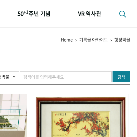
+1
50
주년 기념
VR 역사관
성과 50선
Home
기록물 아카이브
행정박물
숫자로 보는 50년
+1
50
주년 광장
세계와 함께 한 KIHASA
검색