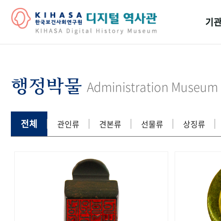
기관
걸어
기관
행정박물
Administration Museum
역대
연구원
전체
관인류
견본류
선물류
상징류