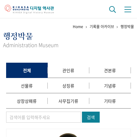
Home
기록물 아카이브
행정박물
기관 역사
행정박물
걸어온 길
기관 변천사
역대 기관장
연구원 사람들
Administration Museum
연구 역사
정책과 연구
키워드로 보는 연구 역사
연구자들
전체
관인류
견본류
간행물 변천사
선물류
상징류
기념류
기록물 아카이브
상장상패류
사무집기류
기타류
사진 아카이브
문서 기록물
행정박물
영상 기록물
검색
+1
50
주년 기념