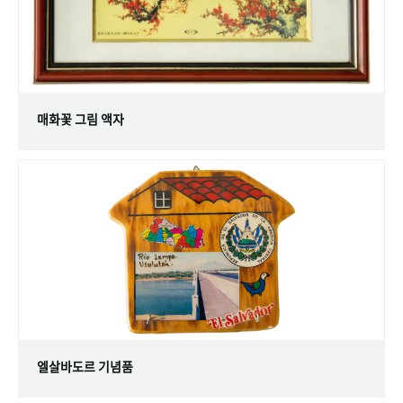
매화꽃 그림 액자
엘살바도르 기념품