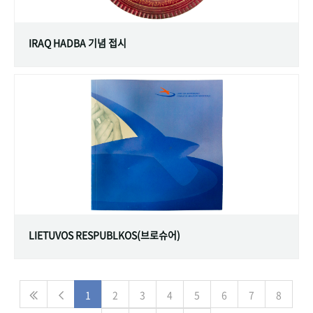
IRAQ HADBA 기념 접시
LIETUVOS RESPUBLKOS(브로슈어)
1
2
3
4
5
6
7
8