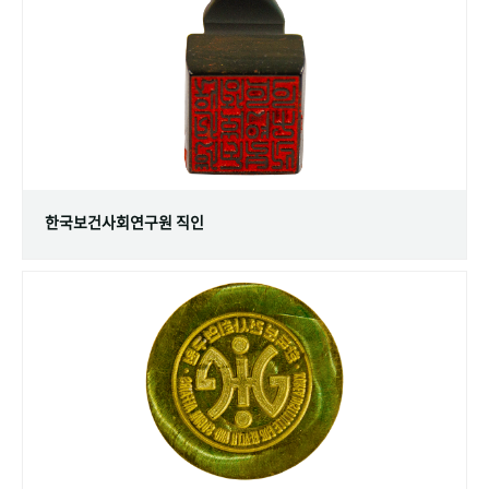
+1
성과 50선
숫자로 보는 50년
50
주년 광장
세계와 함께 한 KIHASA
VR 역사관
한국보건사회연구원 직인