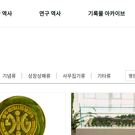
 역사
연구 역사
기록물 아카이브
온 길
정책과 연구
사진 아카이브
 변천사
키워드로 보는 연구 역사
문서 기록물
 기관장
연구자들
행정박물
 사람들
간행물 변천사
영상 기록물
기념류
상장상패류
사무집기류
기타류