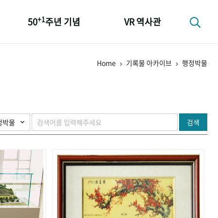
+1
50
주년 기념
VR 역사관
성과 50선
Home
기록물 아카이브
행정박물
숫자로 보는 50년
+1
50
주년 광장
세계와 함께 한 KIHASA
검색