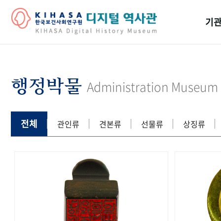
기관
걸어
기관
행정박물
Administration Museum
역대
연구원
전체
관인류
견본류
선물류
상징류