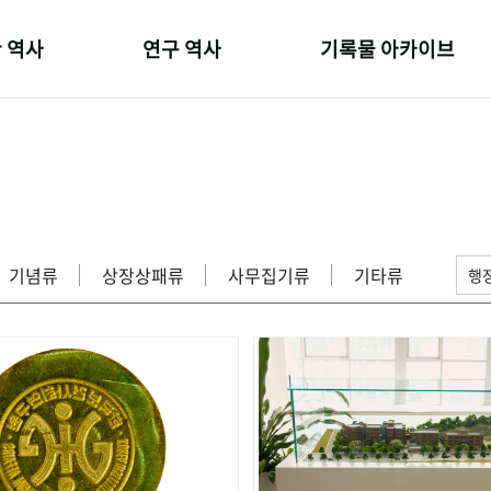
 역사
연구 역사
기록물 아카이브
온 길
정책과 연구
사진 아카이브
 변천사
키워드로 보는 연구 역사
문서 기록물
 기관장
연구자들
행정박물
 사람들
간행물 변천사
영상 기록물
기념류
상장상패류
사무집기류
기타류