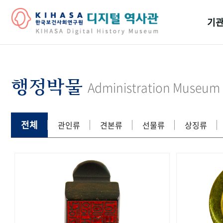
기관
걸어
기관
행정박물
Administration Museum
역대
연구원
전체
관인류
견본류
선물류
상징류