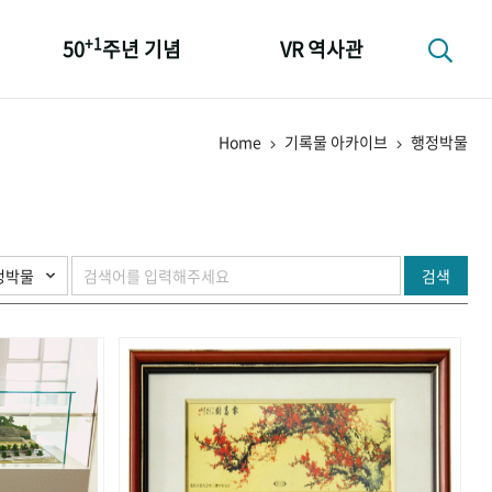
+1
50
주년 기념
VR 역사관
성과 50선
Home
기록물 아카이브
행정박물
숫자로 보는 50년
+1
50
주년 광장
세계와 함께 한 KIHASA
검색