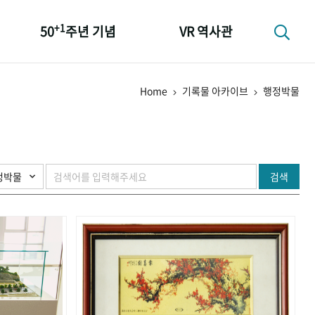
+1
50
주년 기념
VR 역사관
성과 50선
Home
기록물 아카이브
행정박물
숫자로 보는 50년
+1
50
주년 광장
세계와 함께 한 KIHASA
검색