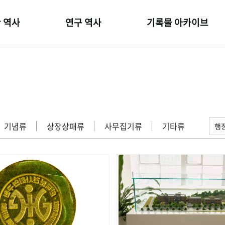
 역사
연구 역사
기록물 아카이브
온 길
정책과 연구
사진 아카이브
 변천사
키워드로 보는 연구 역사
문서 기록물
 기관장
연구자들
행정박물
 사람들
간행물 변천사
영상 기록물
기념류
상장상패류
사무집기류
기타류