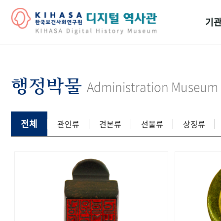
기관
걸어
기관
행정박물
Administration Museum
역대
연구원
전체
관인류
견본류
선물류
상징류