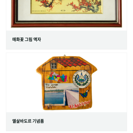
매화꽃 그림 액자
엘살바도르 기념품