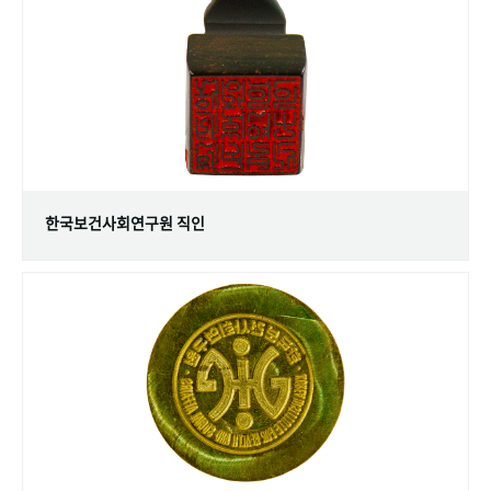
+1
성과 50선
숫자로 보는 50년
50
주년 광장
세계와 함께 한 KIHASA
VR 역사관
한국보건사회연구원 직인