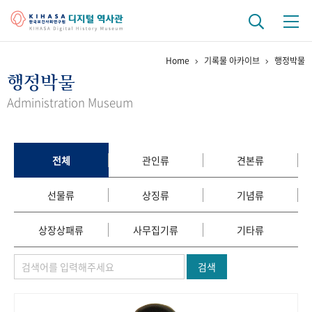
Home
기록물 아카이브
행정박물
기관 역사
행정박물
걸어온 길
기관 변천사
역대 기관장
연구원 사람들
Administration Museum
연구 역사
정책과 연구
키워드로 보는 연구 역사
연구자들
전체
관인류
견본류
간행물 변천사
선물류
상징류
기념류
기록물 아카이브
상장상패류
사무집기류
기타류
사진 아카이브
문서 기록물
행정박물
영상 기록물
검색
+1
50
주년 기념