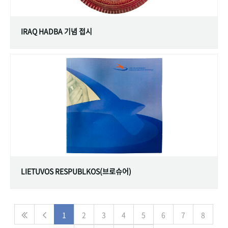
IRAQ HADBA 기념 접시
LIETUVOS RESPUBLKOS(브로슈어)
1
2
3
4
5
6
7
8