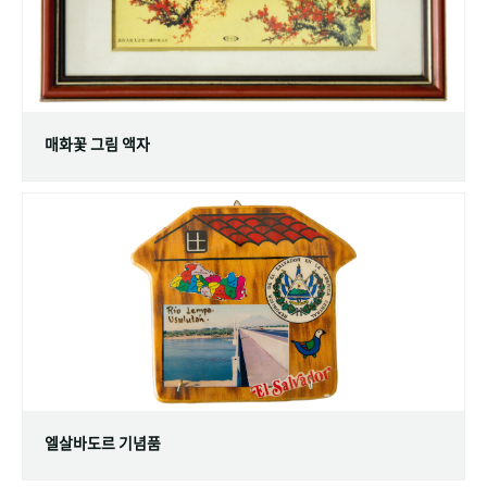
매화꽃 그림 액자
엘살바도르 기념품