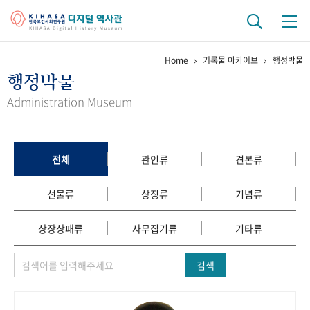
Home
기록물 아카이브
행정박물
기관 역사
행정박물
걸어온 길
기관 변천사
역대 기관장
연구원 사람들
Administration Museum
연구 역사
정책과 연구
키워드로 보는 연구 역사
연구자들
전체
관인류
견본류
간행물 변천사
선물류
상징류
기념류
기록물 아카이브
상장상패류
사무집기류
기타류
사진 아카이브
문서 기록물
행정박물
영상 기록물
검색
+1
50
주년 기념