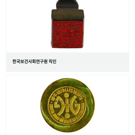
+1
성과 50선
숫자로 보는 50년
50
주년 광장
세계와 함께 한 KIHASA
VR 역사관
한국보건사회연구원 직인