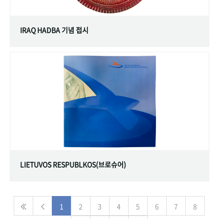
IRAQ HADBA 기념 접시
LIETUVOS RESPUBLKOS(브로슈어)
1
2
3
4
5
6
7
8