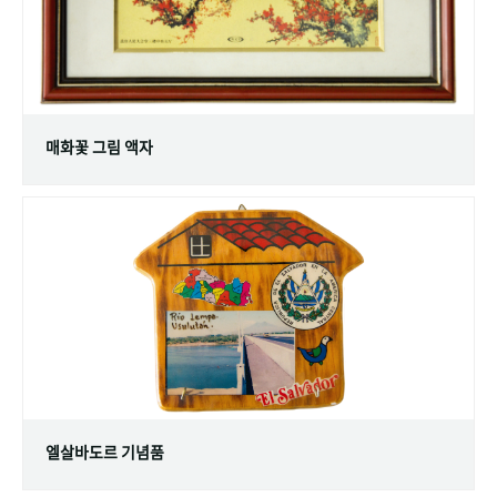
매화꽃 그림 액자
엘살바도르 기념품