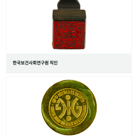
+1
성과 50선
숫자로 보는 50년
50
주년 광장
세계와 함께 한 KIHASA
VR 역사관
한국보건사회연구원 직인