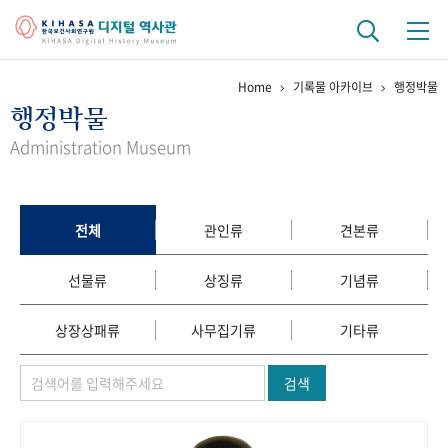
Home
기록물 아카이브
행정박물
기관 역사
행정박물
걸어온 길
기관 변천사
역대 기관장
연구원 사람들
Administration Museum
연구 역사
정책과 연구
키워드로 보는 연구 역사
연구자들
전체
관인류
견본류
간행물 변천사
선물류
상징류
기념류
기록물 아카이브
상장상패류
사무집기류
기타류
사진 아카이브
문서 기록물
행정박물
영상 기록물
검색
+1
50
주년 기념