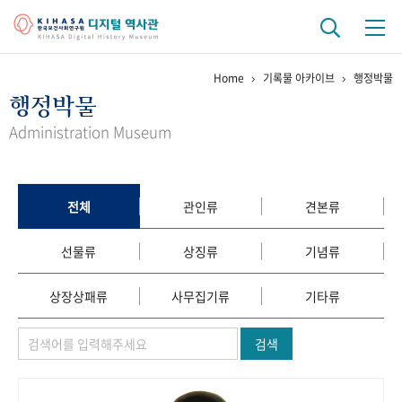
Home
기록물 아카이브
행정박물
기관 역사
행정박물
걸어온 길
기관 변천사
역대 기관장
연구원 사람들
Administration Museum
연구 역사
정책과 연구
키워드로 보는 연구 역사
연구자들
전체
관인류
견본류
간행물 변천사
선물류
상징류
기념류
기록물 아카이브
상장상패류
사무집기류
기타류
사진 아카이브
문서 기록물
행정박물
영상 기록물
검색
+1
50
주년 기념