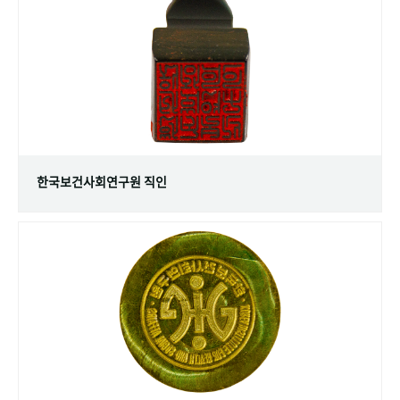
+1
성과 50선
숫자로 보는 50년
50
주년 광장
세계와 함께 한 KIHASA
VR 역사관
한국보건사회연구원 직인