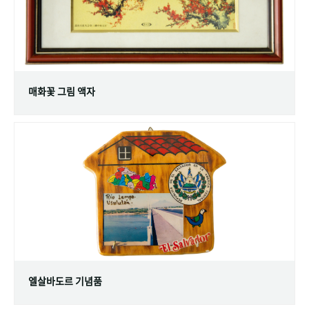
매화꽃 그림 액자
엘살바도르 기념품