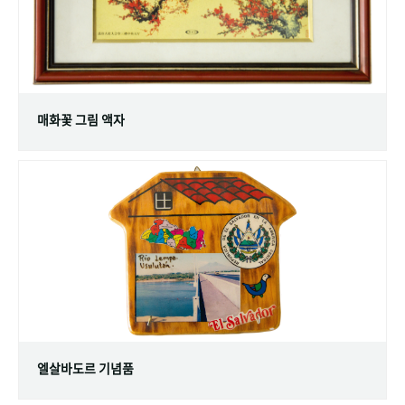
매화꽃 그림 액자
엘살바도르 기념품