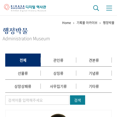
Home
기록물 아카이브
행정박물
기관 역사
행정박물
걸어온 길
기관 변천사
역대 기관장
연구원 사람들
Administration Museum
연구 역사
정책과 연구
키워드로 보는 연구 역사
연구자들
전체
관인류
견본류
간행물 변천사
선물류
상징류
기념류
기록물 아카이브
상장상패류
사무집기류
기타류
사진 아카이브
문서 기록물
행정박물
영상 기록물
검색
+1
50
주년 기념