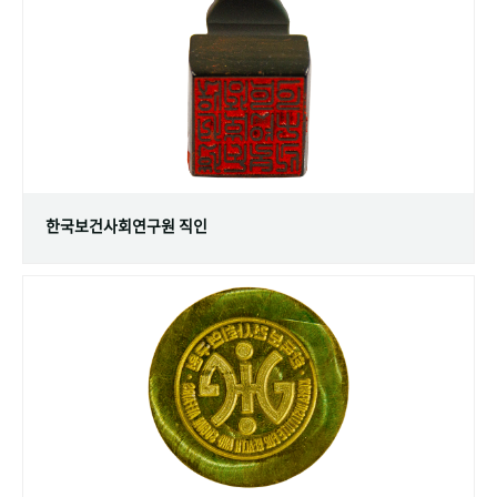
+1
성과 50선
숫자로 보는 50년
50
주년 광장
세계와 함께 한 KIHASA
VR 역사관
한국보건사회연구원 직인