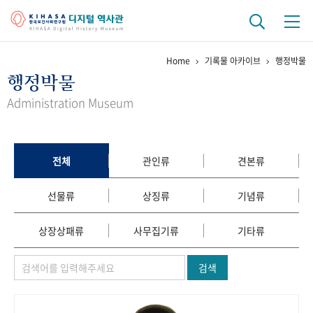
Home
기록물 아카이브
행정박물
기관 역사
행정박물
걸어온 길
기관 변천사
역대 기관장
연구원 사람들
Administration Museum
연구 역사
정책과 연구
키워드로 보는 연구 역사
연구자들
전체
관인류
견본류
간행물 변천사
선물류
상징류
기념류
기록물 아카이브
상장상패류
사무집기류
기타류
사진 아카이브
문서 기록물
행정박물
영상 기록물
검색
+1
50
주년 기념