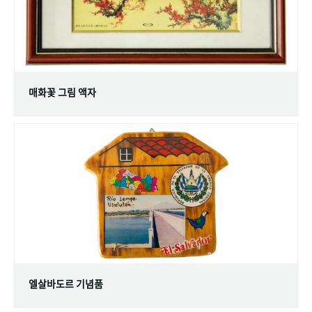
매화꽃 그림 액자
엘살바도르 기념품