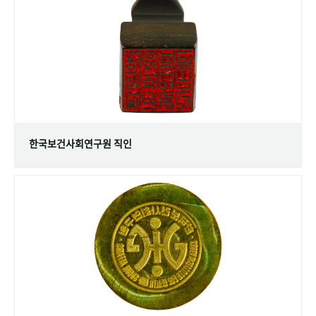
+1
성과 50선
숫자로 보는 50년
50
주년 광장
세계와 함께 한 KIHASA
VR 역사관
한국보건사회연구원 직인