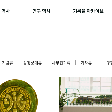
 역사
연구 역사
기록물 아카이브
온 길
정책과 연구
사진 아카이브
 변천사
키워드로 보는 연구 역사
문서 기록물
 기관장
연구자들
행정박물
 사람들
간행물 변천사
영상 기록물
기념류
상장상패류
사무집기류
기타류