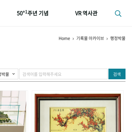
+1
50
주년 기념
VR 역사관
성과 50선
Home
기록물 아카이브
행정박물
숫자로 보는 50년
+1
50
주년 광장
세계와 함께 한 KIHASA
검색