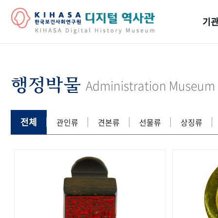
기관
걸어
기관
행정박물
Administration Museum
역대
연구원
전체
관인류
견본류
선물류
상징류