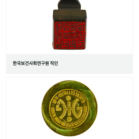
+1
성과 50선
숫자로 보는 50년
50
주년 광장
세계와 함께 한 KIHASA
VR 역사관
한국보건사회연구원 직인