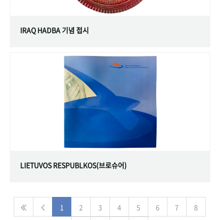
IRAQ HADBA 기념 접시
LIETUVOS RESPUBLKOS(브로슈어)
1
2
3
4
5
6
7
8