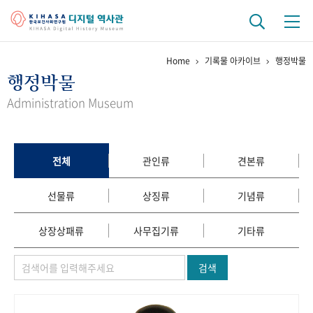
Home
기록물 아카이브
행정박물
기관 역사
행정박물
걸어온 길
기관 변천사
역대 기관장
연구원 사람들
Administration Museum
연구 역사
정책과 연구
키워드로 보는 연구 역사
연구자들
전체
관인류
견본류
간행물 변천사
선물류
상징류
기념류
기록물 아카이브
상장상패류
사무집기류
기타류
사진 아카이브
문서 기록물
행정박물
영상 기록물
검색
+1
50
주년 기념