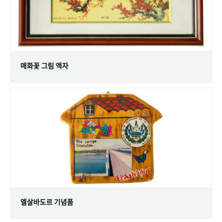
매화꽃 그림 액자
엘살바도르 기념품