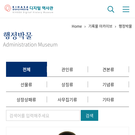
Home
기록물 아카이브
행정박물
기관 역사
행정박물
걸어온 길
기관 변천사
역대 기관장
연구원 사람들
Administration Museum
연구 역사
정책과 연구
키워드로 보는 연구 역사
연구자들
전체
관인류
견본류
간행물 변천사
선물류
상징류
기념류
기록물 아카이브
상장상패류
사무집기류
기타류
사진 아카이브
문서 기록물
행정박물
영상 기록물
검색
+1
50
주년 기념