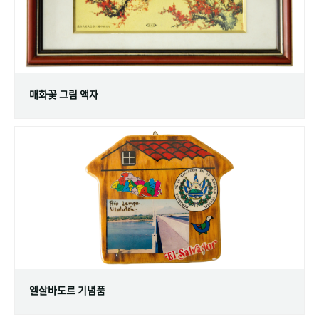
매화꽃 그림 액자
엘살바도르 기념품