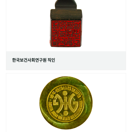
+1
성과 50선
숫자로 보는 50년
50
주년 광장
세계와 함께 한 KIHASA
VR 역사관
한국보건사회연구원 직인