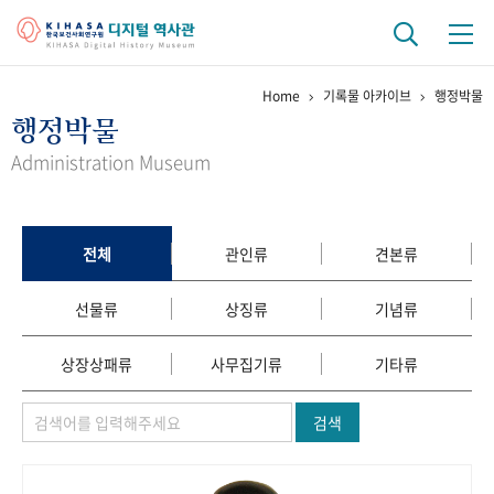
Home
기록물 아카이브
행정박물
기관 역사
행정박물
걸어온 길
기관 변천사
역대 기관장
연구원 사람들
Administration Museum
연구 역사
정책과 연구
키워드로 보는 연구 역사
연구자들
전체
관인류
견본류
간행물 변천사
선물류
상징류
기념류
기록물 아카이브
상장상패류
사무집기류
기타류
사진 아카이브
문서 기록물
행정박물
영상 기록물
검색
+1
50
주년 기념