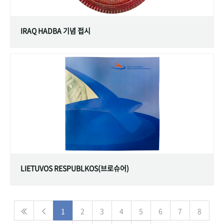
IRAQ HADBA 기념 접시
LIETUVOS RESPUBLKOS(브로슈어)
1
2
3
4
5
6
7
8