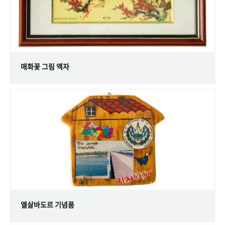
매화꽃 그림 액자
엘살바도르 기념품