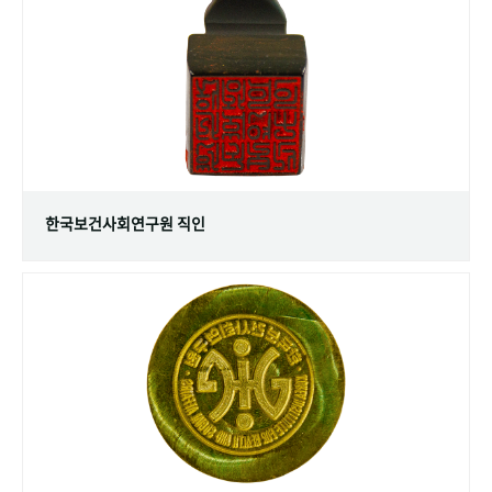
+1
성과 50선
숫자로 보는 50년
50
주년 광장
세계와 함께 한 KIHASA
VR 역사관
한국보건사회연구원 직인