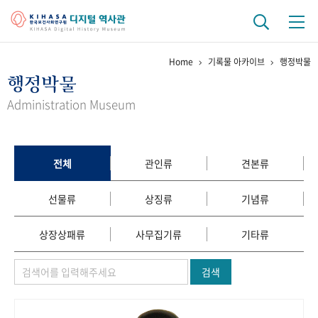
Home
기록물 아카이브
행정박물
기관 역사
행정박물
걸어온 길
기관 변천사
역대 기관장
연구원 사람들
Administration Museum
연구 역사
정책과 연구
키워드로 보는 연구 역사
연구자들
전체
관인류
견본류
간행물 변천사
선물류
상징류
기념류
기록물 아카이브
상장상패류
사무집기류
기타류
사진 아카이브
문서 기록물
행정박물
영상 기록물
검색
+1
50
주년 기념