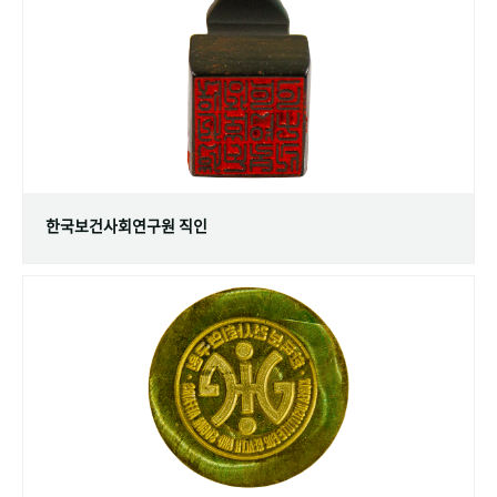
+1
성과 50선
숫자로 보는 50년
50
주년 광장
세계와 함께 한 KIHASA
VR 역사관
한국보건사회연구원 직인