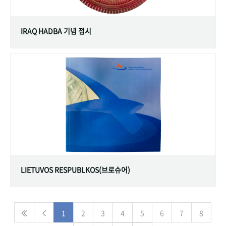
IRAQ HADBA 기념 접시
LIETUVOS RESPUBLKOS(브로슈어)
1
2
3
4
5
6
7
8