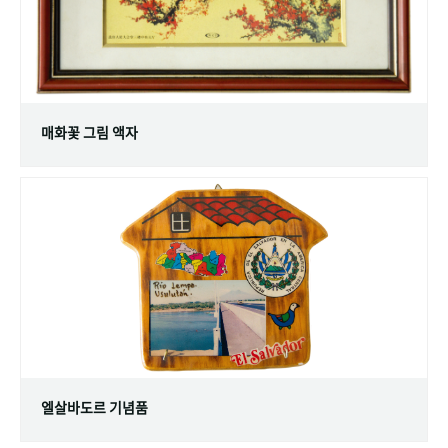
매화꽃 그림 액자
엘살바도르 기념품