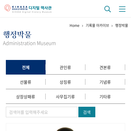
Home
기록물 아카이브
행정박물
기관 역사
행정박물
걸어온 길
기관 변천사
역대 기관장
연구원 사람들
Administration Museum
연구 역사
정책과 연구
키워드로 보는 연구 역사
연구자들
전체
관인류
견본류
간행물 변천사
선물류
상징류
기념류
기록물 아카이브
상장상패류
사무집기류
기타류
사진 아카이브
문서 기록물
행정박물
영상 기록물
검색
+1
50
주년 기념