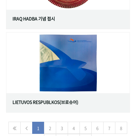
IRAQ HADBA 기념 접시
LIETUVOS RESPUBLKOS(브로슈어)
1
2
3
4
5
6
7
8