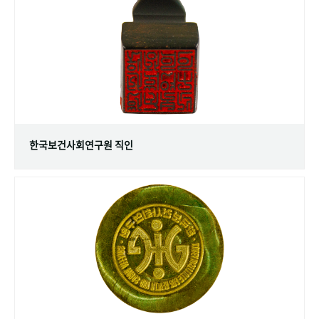
+1
성과 50선
숫자로 보는 50년
50
주년 광장
세계와 함께 한 KIHASA
VR 역사관
한국보건사회연구원 직인