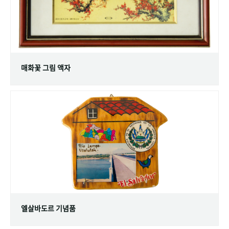
매화꽃 그림 액자
엘살바도르 기념품