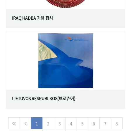
IRAQ HADBA 기념 접시
LIETUVOS RESPUBLKOS(브로슈어)
1
2
3
4
5
6
7
8