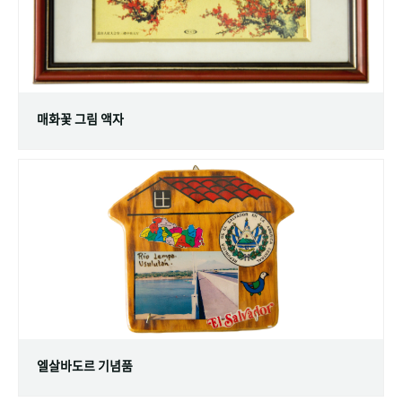
매화꽃 그림 액자
엘살바도르 기념품