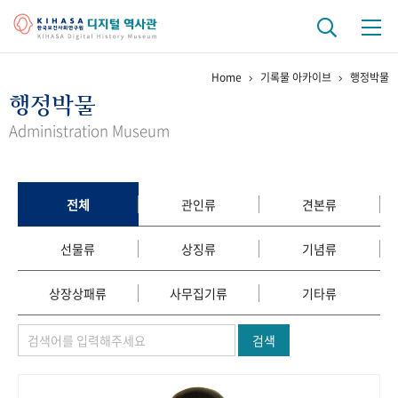
Home
기록물 아카이브
행정박물
기관 역사
행정박물
걸어온 길
기관 변천사
역대 기관장
연구원 사람들
Administration Museum
연구 역사
정책과 연구
키워드로 보는 연구 역사
연구자들
전체
관인류
견본류
간행물 변천사
선물류
상징류
기념류
기록물 아카이브
상장상패류
사무집기류
기타류
사진 아카이브
문서 기록물
행정박물
영상 기록물
검색
+1
50
주년 기념