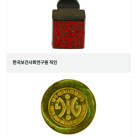
+1
성과 50선
숫자로 보는 50년
50
주년 광장
세계와 함께 한 KIHASA
VR 역사관
한국보건사회연구원 직인