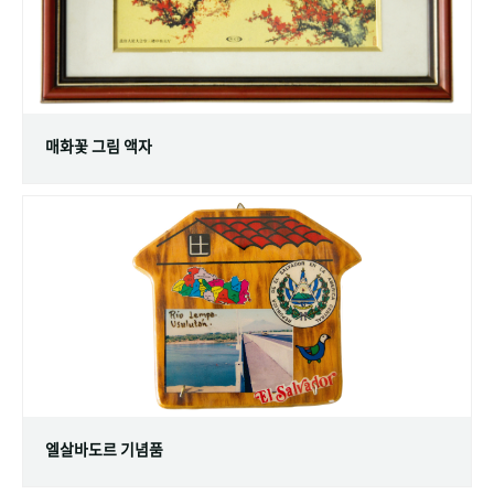
매화꽃 그림 액자
엘살바도르 기념품