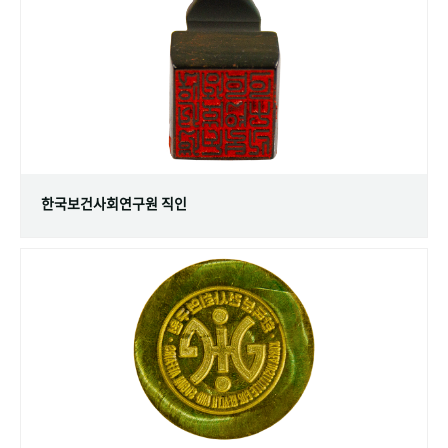
+1
성과 50선
숫자로 보는 50년
50
주년 광장
세계와 함께 한 KIHASA
VR 역사관
한국보건사회연구원 직인