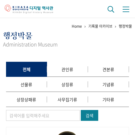
Home
기록물 아카이브
행정박물
기관 역사
행정박물
걸어온 길
기관 변천사
역대 기관장
연구원 사람들
Administration Museum
연구 역사
정책과 연구
키워드로 보는 연구 역사
연구자들
전체
관인류
견본류
간행물 변천사
선물류
상징류
기념류
기록물 아카이브
상장상패류
사무집기류
기타류
사진 아카이브
문서 기록물
행정박물
영상 기록물
검색
+1
50
주년 기념