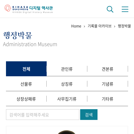
Home
기록물 아카이브
행정박물
기관 역사
행정박물
걸어온 길
기관 변천사
역대 기관장
연구원 사람들
Administration Museum
연구 역사
정책과 연구
키워드로 보는 연구 역사
연구자들
전체
관인류
견본류
간행물 변천사
선물류
상징류
기념류
기록물 아카이브
상장상패류
사무집기류
기타류
사진 아카이브
문서 기록물
행정박물
영상 기록물
검색
+1
50
주년 기념