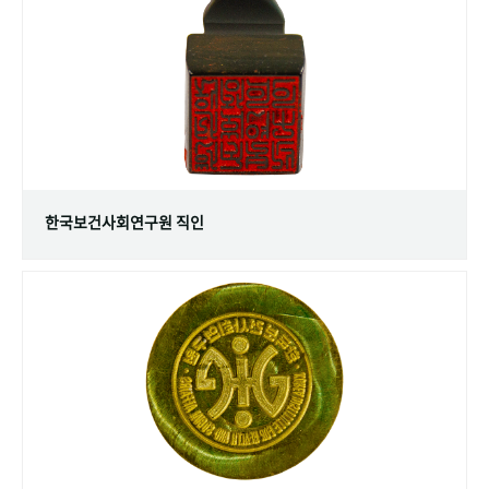
+1
성과 50선
숫자로 보는 50년
50
주년 광장
세계와 함께 한 KIHASA
VR 역사관
한국보건사회연구원 직인