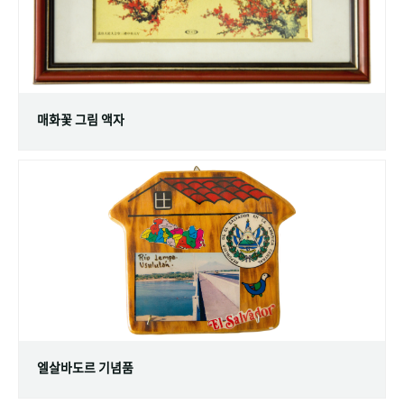
매화꽃 그림 액자
엘살바도르 기념품