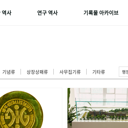
 역사
연구 역사
기록물 아카이브
온 길
정책과 연구
사진 아카이브
 변천사
키워드로 보는 연구 역사
문서 기록물
 기관장
연구자들
행정박물
 사람들
간행물 변천사
영상 기록물
기념류
상장상패류
사무집기류
기타류