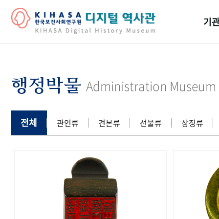
기관
걸어
기관
행정박물
Administration Museum
역대
연구원
전체
관인류
견본류
선물류
상징류