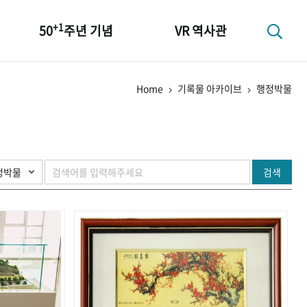
+1
50
주년 기념
VR 역사관
성과 50선
Home
기록물 아카이브
행정박물
숫자로 보는 50년
+1
50
주년 광장
세계와 함께 한 KIHASA
검색