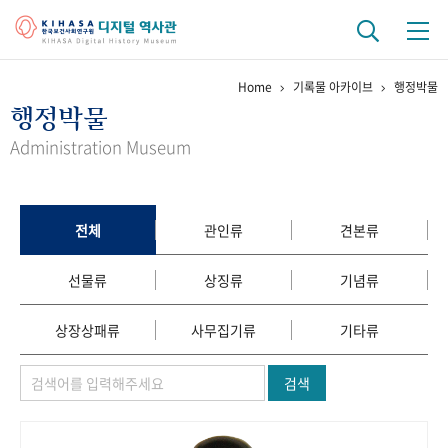
Home
기록물 아카이브
행정박물
기관 역사
행정박물
걸어온 길
기관 변천사
역대 기관장
연구원 사람들
Administration Museum
연구 역사
정책과 연구
키워드로 보는 연구 역사
연구자들
전체
관인류
견본류
간행물 변천사
선물류
상징류
기념류
기록물 아카이브
상장상패류
사무집기류
기타류
사진 아카이브
문서 기록물
행정박물
영상 기록물
검색
+1
50
주년 기념