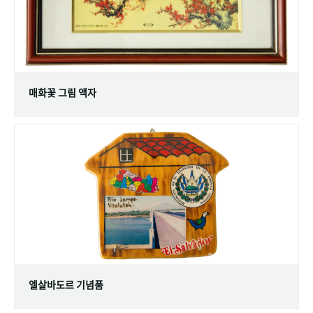
매화꽃 그림 액자
엘살바도르 기념품