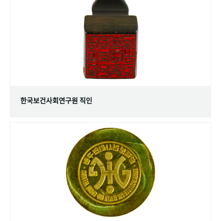
+1
성과 50선
숫자로 보는 50년
50
주년 광장
세계와 함께 한 KIHASA
VR 역사관
한국보건사회연구원 직인