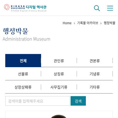
Home
기록물 아카이브
행정박물
기관 역사
행정박물
걸어온 길
기관 변천사
역대 기관장
연구원 사람들
Administration Museum
연구 역사
정책과 연구
키워드로 보는 연구 역사
연구자들
전체
관인류
견본류
간행물 변천사
선물류
상징류
기념류
기록물 아카이브
상장상패류
사무집기류
기타류
사진 아카이브
문서 기록물
행정박물
영상 기록물
검색
+1
50
주년 기념