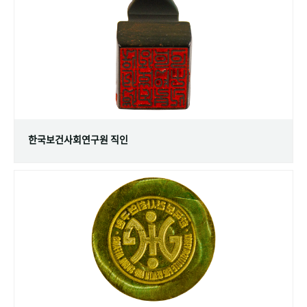
+1
성과 50선
숫자로 보는 50년
50
주년 광장
세계와 함께 한 KIHASA
VR 역사관
한국보건사회연구원 직인