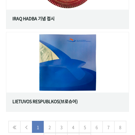
IRAQ HADBA 기념 접시
LIETUVOS RESPUBLKOS(브로슈어)
1
2
3
4
5
6
7
8