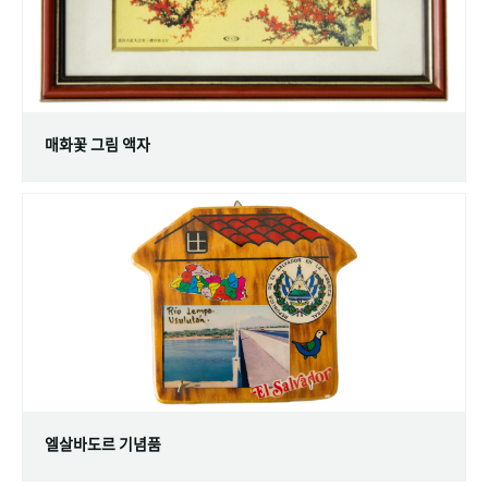
매화꽃 그림 액자
엘살바도르 기념품