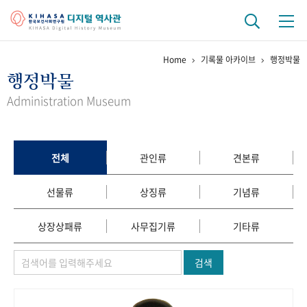
Home
기록물 아카이브
행정박물
기관 역사
행정박물
걸어온 길
기관 변천사
역대 기관장
연구원 사람들
Administration Museum
연구 역사
정책과 연구
키워드로 보는 연구 역사
연구자들
전체
관인류
견본류
간행물 변천사
선물류
상징류
기념류
기록물 아카이브
상장상패류
사무집기류
기타류
사진 아카이브
문서 기록물
행정박물
영상 기록물
검색
+1
50
주년 기념