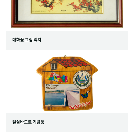
매화꽃 그림 액자
엘살바도르 기념품