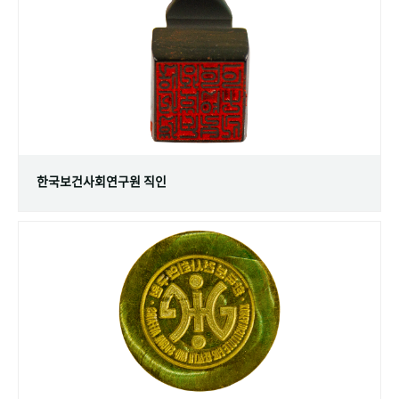
+1
성과 50선
숫자로 보는 50년
50
주년 광장
세계와 함께 한 KIHASA
VR 역사관
한국보건사회연구원 직인