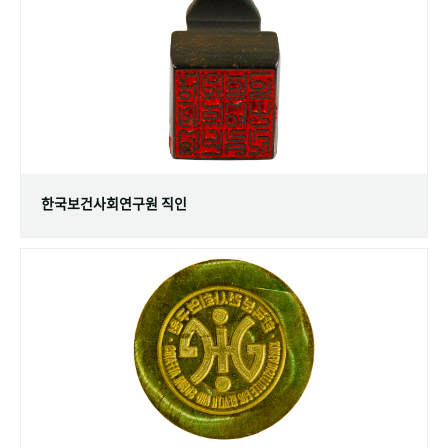
+1
성과 50선
숫자로 보는 50년
50
주년 광장
세계와 함께 한 KIHASA
VR 역사관
한국보건사회연구원 직인