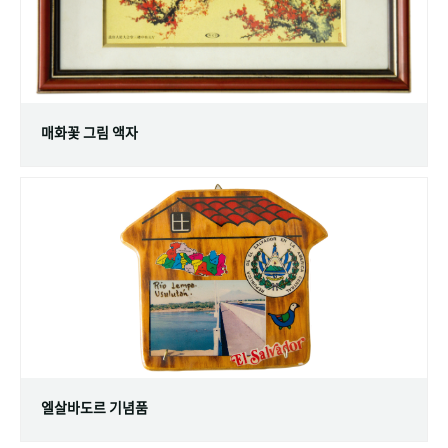
매화꽃 그림 액자
엘살바도르 기념품