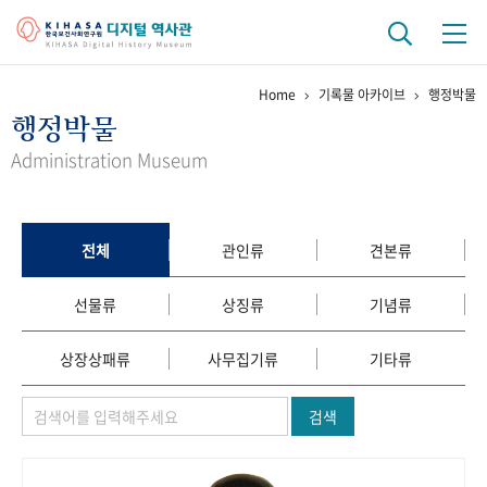
Home
기록물 아카이브
행정박물
기관 역사
행정박물
걸어온 길
기관 변천사
역대 기관장
연구원 사람들
Administration Museum
연구 역사
정책과 연구
키워드로 보는 연구 역사
연구자들
전체
관인류
견본류
간행물 변천사
선물류
상징류
기념류
기록물 아카이브
상장상패류
사무집기류
기타류
사진 아카이브
문서 기록물
행정박물
영상 기록물
검색
+1
50
주년 기념