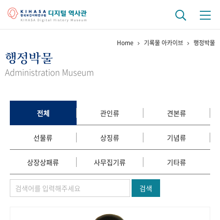
Home
기록물 아카이브
행정박물
기관 역사
행정박물
걸어온 길
기관 변천사
역대 기관장
연구원 사람들
Administration Museum
연구 역사
정책과 연구
키워드로 보는 연구 역사
연구자들
전체
관인류
견본류
간행물 변천사
선물류
상징류
기념류
기록물 아카이브
상장상패류
사무집기류
기타류
사진 아카이브
문서 기록물
행정박물
영상 기록물
검색
+1
50
주년 기념