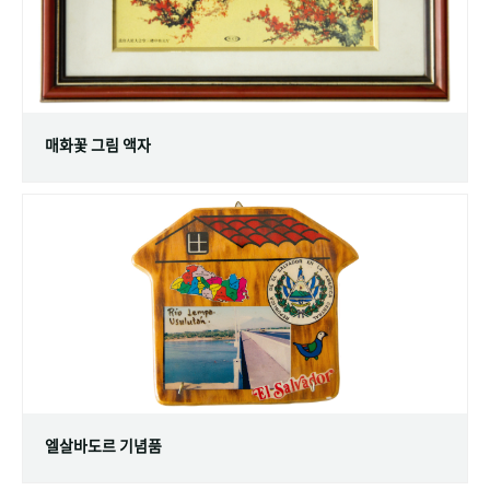
매화꽃 그림 액자
엘살바도르 기념품