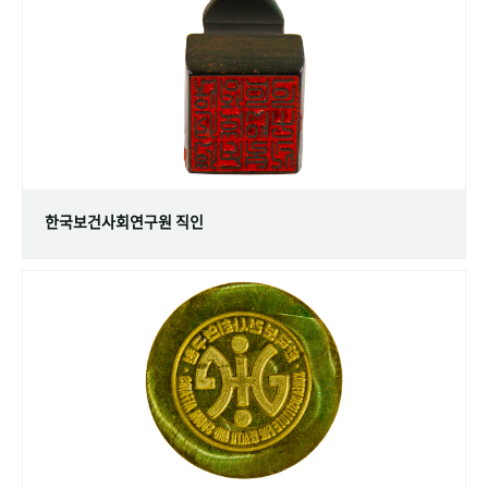
+1
성과 50선
숫자로 보는 50년
50
주년 광장
세계와 함께 한 KIHASA
VR 역사관
한국보건사회연구원 직인